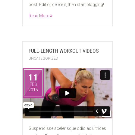
FEB
post. Edit or delete it, then start blogging!
2016
Read More
FULL-LENGTH WORKOUT VIDEOS
UNCATEGORIZED
11
FEB
2015
Suspendisse scelerisque odio ac ultrices